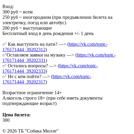
Вход:
300 руб ~ всем
250 руб ~ иногородним (при предъявлении билета на
электричку, поезд или автобус)
200 руб ~ выступающие
Бесплатный вход в день рождения +/- 1 день
✅ Как выступить на пати? —> (
https://vk.com/topic-
176171444_39202312
)
✅Оставляем заявки на музыку —> (
https://vk.com/topic-
176171444_39202331
)
✅ Остались вопросы? —> (
https://vk.com/topic-
176171444_39202333
)
✅ Не с кем пойти? —> (
https://vk.com/topic-
176171444_39202317
)
Возрастное ограничение 14+
Алкоголь строго 18+ (при себе иметь документы
подтверждающие возраст)
Цена билета:
300
©
2026 ТБ "Собака Милле"