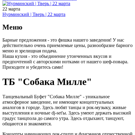
22 марта
Нурминский | Тверь | 22 марта
Меню
Барные предложения - это фишка нашего заведения! У нас
действительно очень приемлемые цены, разнообразие барного
меню и зрелищная подача.
Наша кухня - это объединение утонченных вкусов и
предпочтений с авторскими нотками от нашего шеф-повара.
Приходите и убедитесь сами!
ТБ "Собака Милле"
Танцевальный Буфет "Собака Милле" - уникальное
атмосферное заведение, не имеющее концептуальных
аналогов в городе. Здесь любят танцы и рок-музыку, живые
выступления и ночные dj-set'ы. Здесь умеют держать высокий
градус танцпола до самого утра. Здесь отдыхают, танцуют,
общаются и знакомятся.
Концерты начинающих рок-групп и флагманов отечественной